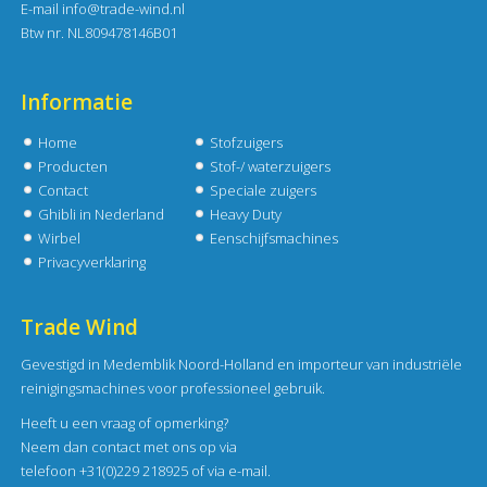
E-mail
info@trade-wind.nl
Btw nr. NL809478146B01
Informatie
Home
Stofzuigers
Producten
Stof-/ waterzuigers
Contact
Speciale zuigers
Ghibli in Nederland
Heavy Duty
Wirbel
Eenschijfsmachines
Privacyverklaring
Trade Wind
Gevestigd in Medemblik Noord-Holland en importeur van industriële
reinigingsmachines voor professioneel gebruik.
Heeft u een vraag of opmerking?
Neem dan contact met ons op via
telefoon +31(0)229 218925 of via
e-mail
.