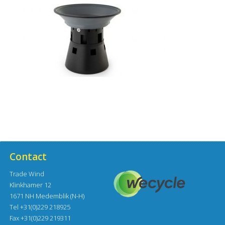
Contact
Trade Wind
Klinkhamer 12
1671 NH Medemblik (N-H)
Tel +31(0)229 218925
Fax +31(0)229 219311